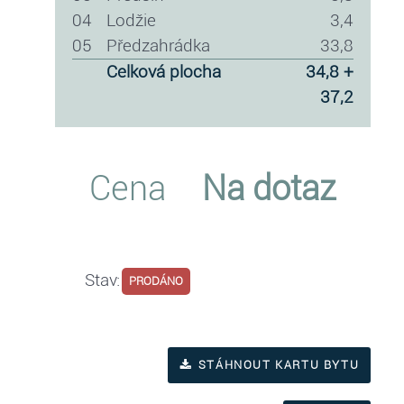
04
lodžie
3,4
05
předzahrádka
33,8
celková plocha
34,8 +
37,2
Cena
Na dotaz
Stav:
PRODÁNO
STÁHNOUT KARTU BYTU