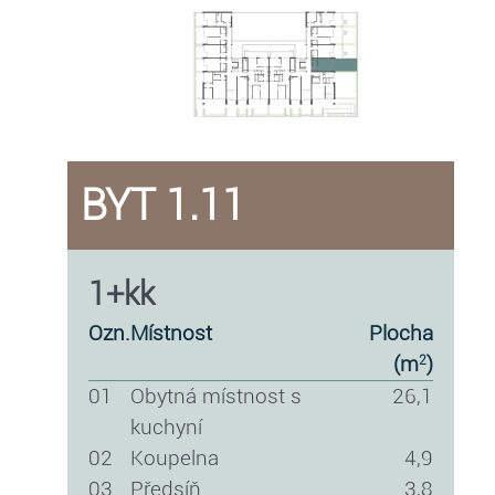
BYT 1.11
1+kk
ozn.
místnost
plocha
(m
)
2
01
obytná místnost s
26,1
kuchyní
02
koupelna
4,9
03
předsíň
3,8