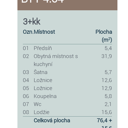
3+kk
ozn.
místnost
plocha
(m
)
2
01
předsíň
5,4
02
obytná místnost s
31,9
kuchyní
03
šatna
5,7
04
ložnice
12,6
05
ložnice
12,9
06
koupelna
5,8
07
wc
2,1
08
lodžie
15,6
celková plocha
76,4 +