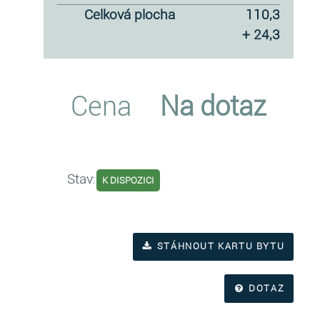
celková plocha
110,3
+ 24,3
Cena
Na dotaz
Stav:
K DISPOZICI
STÁHNOUT KARTU BYTU
DOTAZ