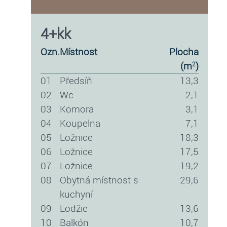
4+kk
ozn.
místnost
plocha
(m
)
2
01
předsíň
13,3
02
wc
2,1
03
komora
3,1
04
koupelna
7,1
05
ložnice
18,3
06
ložnice
17,5
07
ložnice
19,2
08
obytná místnost s
29,6
kuchyní
09
lodžie
13,6
10
balkón
10,7